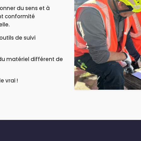
onner du sens et à
nt conformité
lle.
utils de suivi
u matériel différent de
 vrai !